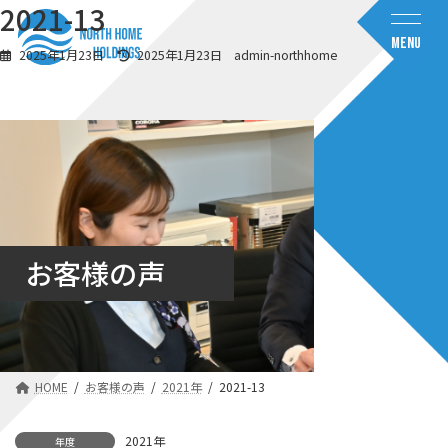
コ
ナ
2021-13
ン
ビ
MENU
テ
ゲ
最
2025年1月23日
2025年1月23日
admin-northhome
ン
ー
終
ツ
シ
更
へ
ョ
新
日
ス
ン
時
キ
に
:
ッ
移
プ
動
お客様の声
HOME
お客様の声
2021年
2021-13
2021年
年度