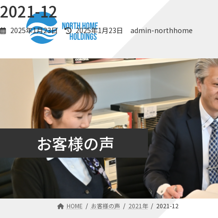
コ
ナ
2021-12
ン
ビ
テ
ゲ
最
2025年1月23日
2025年1月23日
admin-northhome
ン
ー
終
更
ツ
シ
新
へ
ョ
日
ス
ン
時
キ
に
:
ッ
移
プ
動
お客様の声
HOME
お客様の声
2021年
2021-12