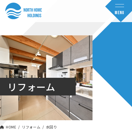
コ
ナ
ン
ビ
MENU
テ
ゲ
ン
ー
ツ
シ
へ
ョ
ス
ン
キ
に
ッ
移
リフォーム
プ
動
HOME
リフォーム
水回り