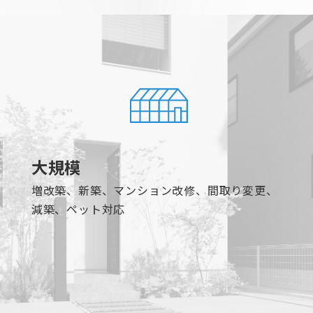
大規模
増改築、新築、マンション改修、間取り変更、
減築、ペット対応