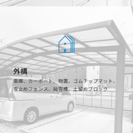
外構
車庫、カーポート、物置、ゴムチップマット、
雪止めフェンス、融雪槽、土留めブロック