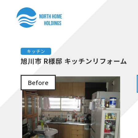
コ
ナ
ン
ビ
テ
ゲ
ン
ー
ツ
シ
へ
ョ
キッチン
ス
ン
旭川市 R様邸 キッチンリフォーム
キ
に
ッ
移
Before
プ
動