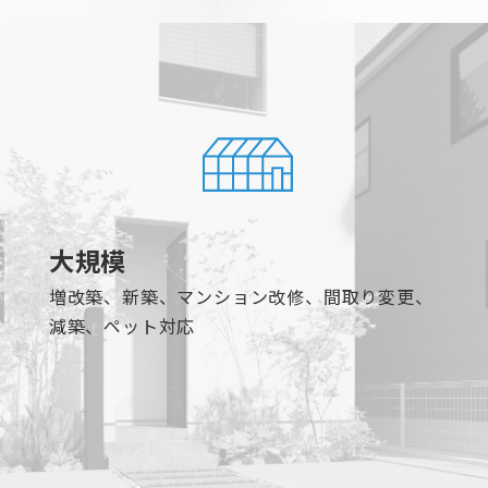
大規模
増改築、新築、マンション改修、間取り変更、
減築、ペット対応