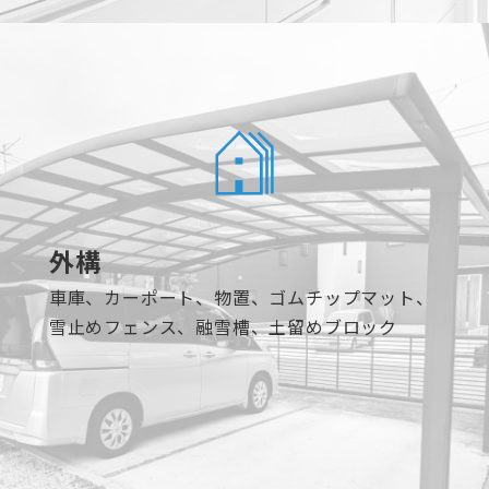
外構
車庫、カーポート、物置、ゴムチップマット、
雪止めフェンス、融雪槽、土留めブロック