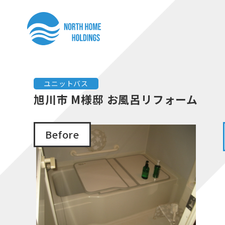
コ
ナ
ン
ビ
テ
ゲ
ン
ー
ツ
シ
へ
ョ
ユニットバス
ス
ン
旭川市 M様邸 お風呂リフォーム
キ
に
ッ
移
Before
プ
動