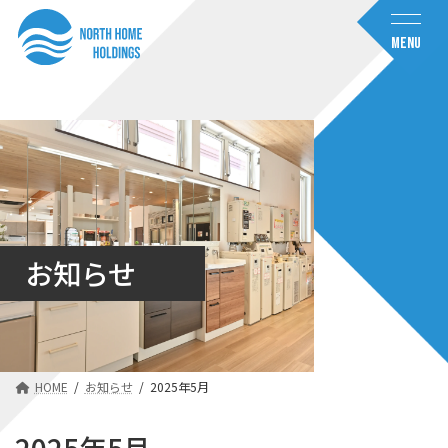
コ
ナ
ン
ビ
MENU
テ
ゲ
ン
ー
ツ
シ
へ
ョ
ス
ン
キ
に
ッ
移
プ
動
お知らせ
HOME
お知らせ
2025年5月