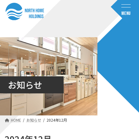
コ
ナ
ン
ビ
MENU
テ
ゲ
ン
ー
ツ
シ
へ
ョ
ス
ン
キ
に
ッ
移
プ
動
お知らせ
HOME
お知らせ
2024年12月