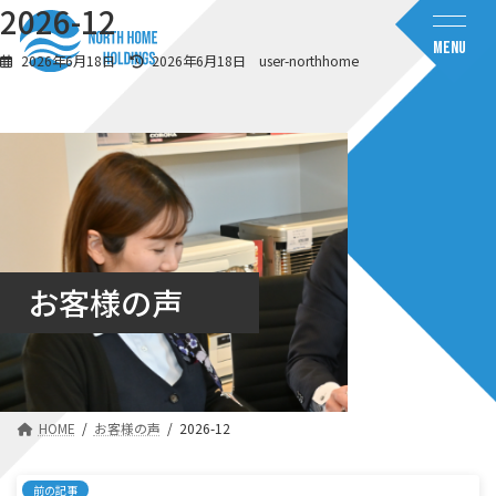
コ
ナ
2026-12
ン
ビ
MENU
テ
ゲ
最
2026年6月18日
2026年6月18日
user-northhome
ン
ー
終
ツ
シ
更
へ
ョ
新
日
ス
ン
時
キ
に
:
ッ
移
プ
動
お客様の声
HOME
お客様の声
2026-12
前の記事