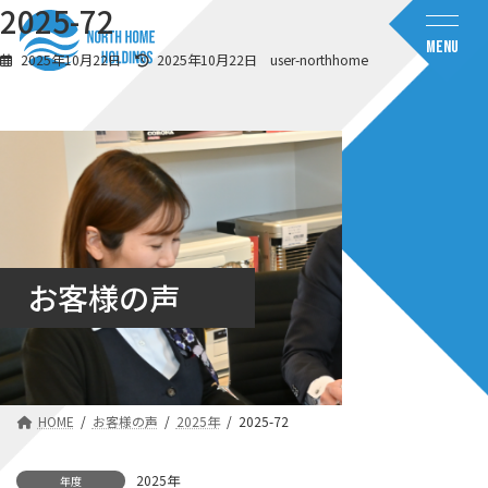
コ
ナ
2025-72
ン
ビ
MENU
テ
ゲ
最
2025年10月22日
2025年10月22日
user-northhome
ン
ー
終
ツ
シ
更
へ
ョ
新
日
ス
ン
時
キ
に
:
ッ
移
プ
動
お客様の声
HOME
お客様の声
2025年
2025-72
2025年
年度