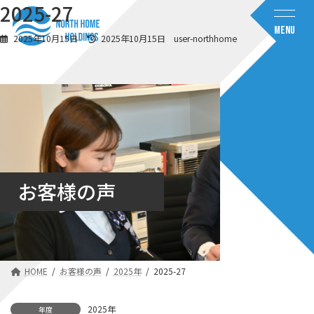
コ
ナ
2025-27
ン
ビ
MENU
テ
ゲ
最
2025年10月15日
2025年10月15日
user-northhome
ン
ー
終
ツ
シ
更
へ
ョ
新
日
ス
ン
時
キ
に
:
ッ
移
プ
動
お客様の声
HOME
お客様の声
2025年
2025-27
2025年
年度