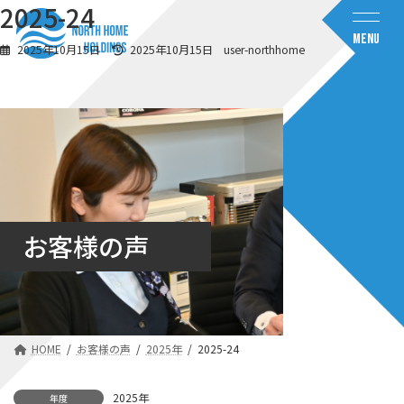
コ
ナ
2025-24
ン
ビ
MENU
テ
ゲ
最
2025年10月15日
2025年10月15日
user-northhome
ン
ー
終
ツ
シ
更
へ
ョ
新
日
ス
ン
時
キ
に
:
ッ
移
プ
動
お客様の声
HOME
お客様の声
2025年
2025-24
2025年
年度