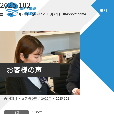
コ
ナ
2025-102
ン
ビ
MENU
テ
ゲ
最
2025年10月27日
2025年10月27日
user-northhome
ン
ー
終
ツ
シ
更
へ
ョ
新
日
ス
ン
時
キ
に
:
ッ
移
プ
動
お客様の声
HOME
お客様の声
2025年
2025-102
2025年
年度