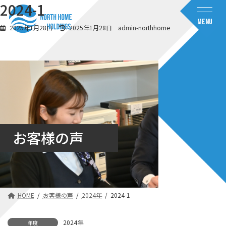
コ
ナ
2024-1
ン
ビ
MENU
テ
ゲ
最
2025年1月28日
2025年1月28日
admin-northhome
ン
ー
終
ツ
シ
更
へ
ョ
新
日
ス
ン
時
キ
に
:
ッ
移
プ
動
お客様の声
HOME
お客様の声
2024年
2024-1
2024年
年度