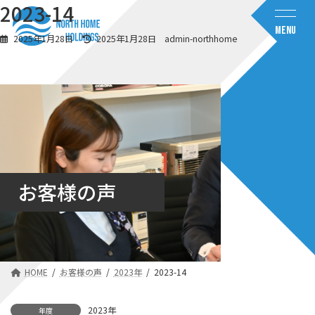
コ
ナ
2023-14
ン
ビ
MENU
テ
ゲ
最
2025年1月28日
2025年1月28日
admin-northhome
ン
ー
終
ツ
シ
更
へ
ョ
新
日
ス
ン
時
キ
に
:
ッ
移
プ
動
お客様の声
HOME
お客様の声
2023年
2023-14
2023年
年度