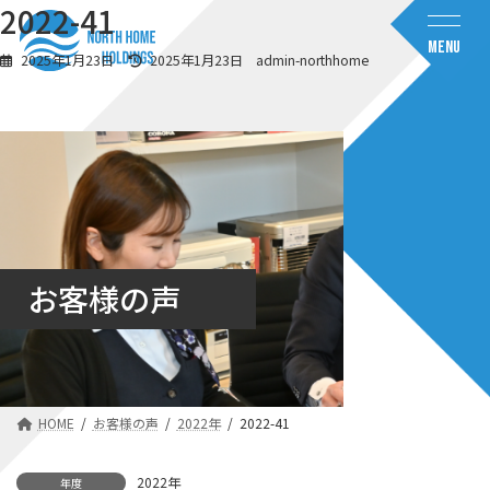
コ
ナ
2022-41
ン
ビ
MENU
テ
ゲ
最
2025年1月23日
2025年1月23日
admin-northhome
ン
ー
終
ツ
シ
更
へ
ョ
新
日
ス
ン
時
キ
に
:
ッ
移
プ
動
お客様の声
HOME
お客様の声
2022年
2022-41
2022年
年度