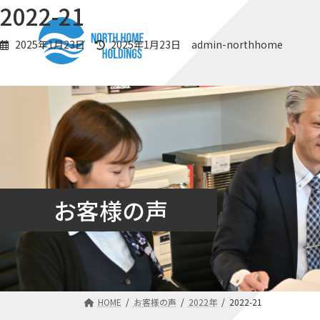
コ
ナ
2022-21
ン
ビ
テ
ゲ
最
2025年1月23日
2025年1月23日
admin-northhome
ン
ー
終
更
ツ
シ
新
へ
ョ
日
ス
ン
時
キ
に
:
ッ
移
プ
動
お客様の声
HOME
お客様の声
2022年
2022-21