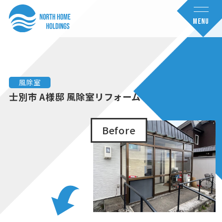
コ
ナ
ン
ビ
MENU
テ
ゲ
ン
ー
ツ
シ
へ
ョ
風除室
ス
ン
士別市 A様邸 風除室リフォーム
キ
に
ッ
移
Before
プ
動