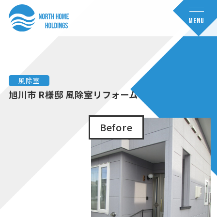
コ
ナ
ン
ビ
MENU
テ
ゲ
ン
ー
ツ
シ
へ
ョ
風除室
ス
ン
旭川市 R様邸 風除室リフォーム
キ
に
ッ
移
Before
プ
動