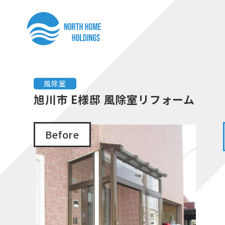
コ
ナ
ン
ビ
テ
ゲ
ン
ー
ツ
シ
へ
ョ
風除室
ス
ン
旭川市 E様邸 風除室リフォーム
キ
に
ッ
移
Before
プ
動