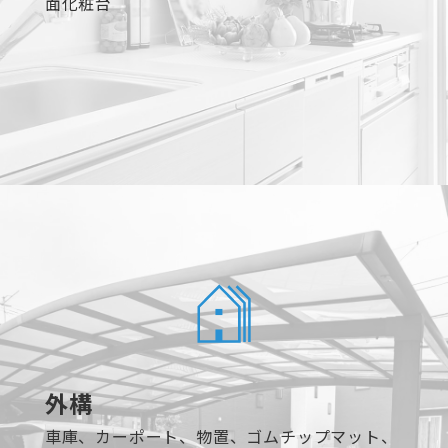
面化粧台
外構
車庫、カーポート、物置、ゴムチップマット、