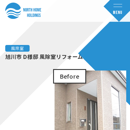
コ
ナ
ン
ビ
MENU
テ
ゲ
ン
ー
ツ
シ
へ
ョ
風除室
ス
ン
旭川市 D様邸 風除室リフォーム
キ
に
ッ
移
Before
プ
動