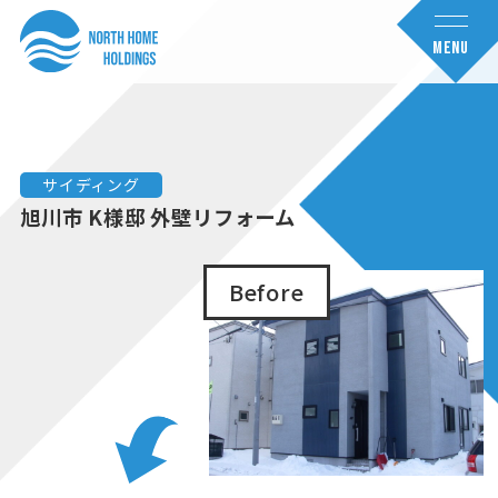
コ
ナ
ン
ビ
MENU
テ
ゲ
ン
ー
ツ
シ
へ
ョ
サイディング
ス
ン
旭川市 K様邸 外壁リフォーム
キ
に
ッ
移
Before
プ
動