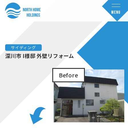
コ
ナ
ン
ビ
MENU
テ
ゲ
ン
ー
ツ
シ
へ
ョ
サイディング
ス
ン
深川市 I様邸 外壁リフォーム
キ
に
ッ
移
Before
プ
動