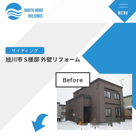
コ
ナ
ン
ビ
MENU
テ
ゲ
ン
ー
ツ
シ
へ
ョ
サイディング
ス
ン
旭川市 S様邸 外壁リフォーム
キ
に
ッ
移
Before
プ
動