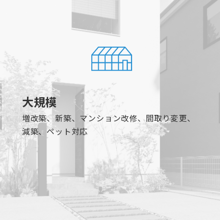
大規模
増改築、新築、マンション改修、間取り変更、
減築、ペット対応