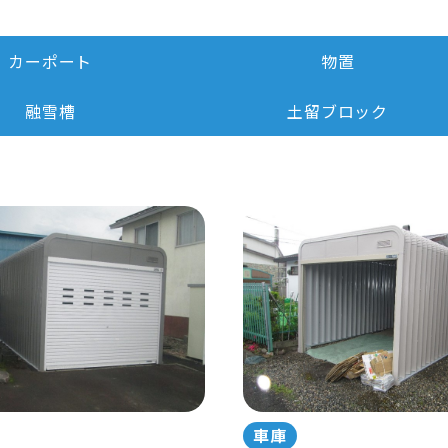
カーポート
物置
融雪槽
土留ブロック
車庫