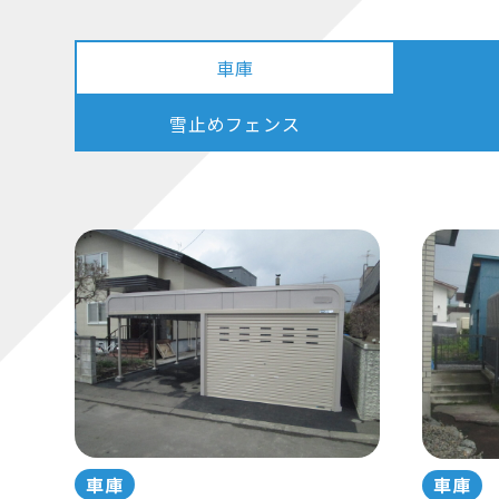
車庫
雪止めフェンス
車庫
車庫