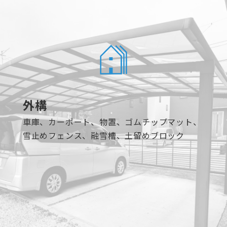
外構
車庫、カーポート、物置、ゴムチップマット、
雪止めフェンス、融雪槽、土留めブロック