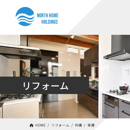
コ
ナ
ン
ビ
テ
ゲ
ン
ー
ツ
シ
へ
ョ
ス
ン
キ
に
ッ
移
リフォーム
プ
動
HOME
リフォーム
外構
車庫