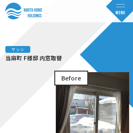
コ
ナ
ン
ビ
MENU
テ
ゲ
ン
ー
ツ
シ
へ
ョ
サッシ
ス
ン
当麻町 F様邸 内窓取替
キ
に
ッ
移
Before
プ
動