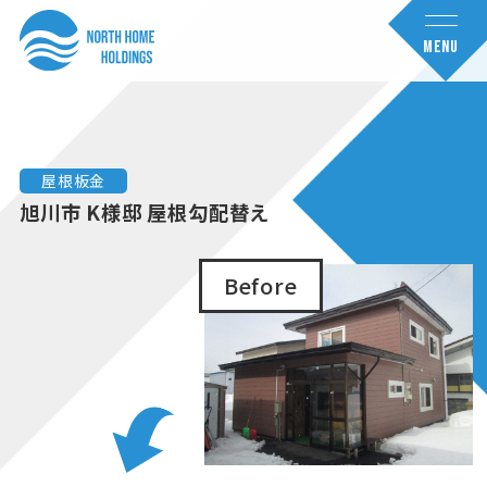
コ
ナ
ン
ビ
MENU
テ
ゲ
ン
ー
ツ
シ
へ
ョ
屋根板金
ス
ン
旭川市 K様邸 屋根勾配替え
キ
に
ッ
移
Before
プ
動