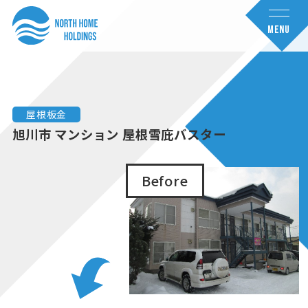
コ
ナ
ン
ビ
MENU
テ
ゲ
ン
ー
ツ
シ
へ
ョ
屋根板金
ス
ン
旭川市 マンション 屋根雪庇バスター
キ
に
ッ
移
Before
プ
動