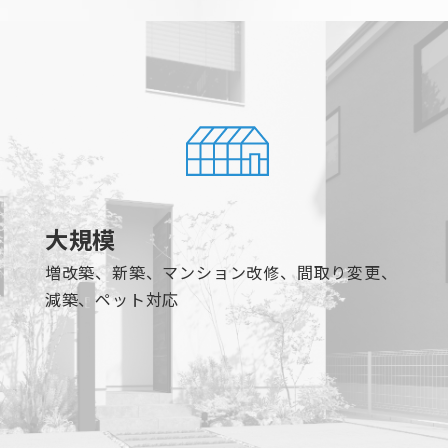
大規模
増改築、新築、マンション改修、間取り変更、
減築、ペット対応