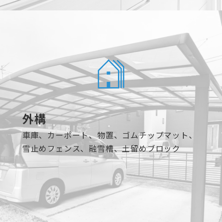
外構
車庫、カーポート、物置、ゴムチップマット、
雪止めフェンス、融雪槽、土留めブロック