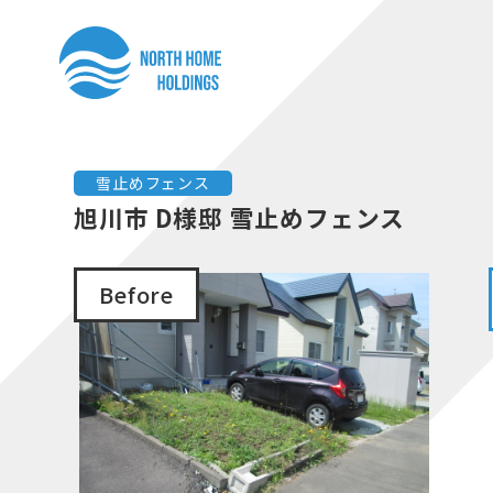
コ
ナ
ン
ビ
テ
ゲ
ン
ー
ツ
シ
へ
ョ
雪止めフェンス
ス
ン
旭川市 D様邸 雪止めフェンス
キ
に
ッ
移
Before
プ
動