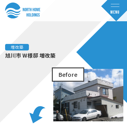
コ
ナ
ン
ビ
MENU
テ
ゲ
ン
ー
ツ
シ
へ
ョ
増改築
ス
ン
旭川市 W様邸 増改築
キ
に
ッ
移
Before
プ
動