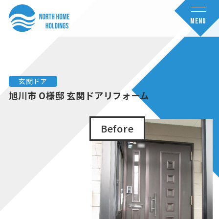
コ
ナ
ン
ビ
MENU
テ
ゲ
ン
ー
ツ
シ
へ
ョ
玄関ドア
ス
ン
旭川市 O様邸 玄関ドアリフォーム
キ
に
ッ
移
Before
プ
動