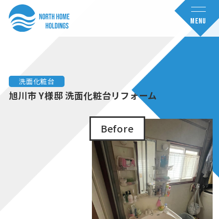
コ
ナ
ン
ビ
MENU
テ
ゲ
ン
ー
ツ
シ
へ
ョ
洗面化粧台
ス
ン
旭川市 Y様邸 洗面化粧台リフォーム
キ
に
ッ
移
Before
プ
動