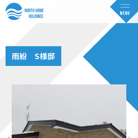
コ
ナ
ン
ビ
MENU
テ
ゲ
ン
ー
ツ
シ
へ
ョ
雨紛 S様邸
ス
ン
キ
に
ッ
移
プ
動