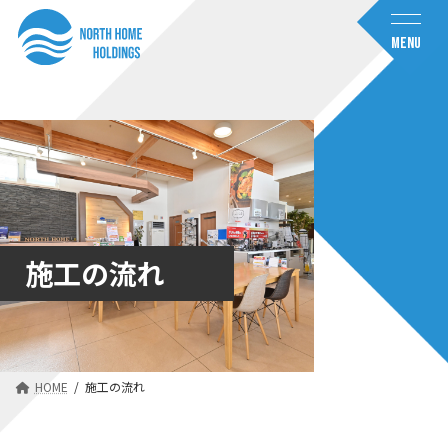
コ
ナ
ン
ビ
MENU
テ
ゲ
ン
ー
ツ
シ
へ
ョ
ス
ン
キ
に
ッ
移
プ
動
施工の流れ
HOME
施工の流れ